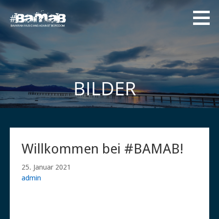
Zum
Inhalt
springen
#BAMAB
Bavarian Musicians
Against Boredom
BILDER
Willkommen bei #BAMAB!
25. Januar 2021
admin