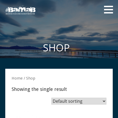
Zum
Inhalt
springen
#BAMAB
Bavarian Musicians
Against Boredom
SHOP
Home
/ Shop
Showing the single result