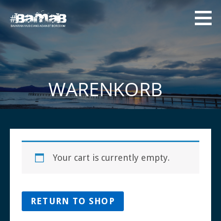
Zum
Inhalt
springen
#BAMAB
Bavarian Musicians
Against Boredom
WARENKORB
Your cart is currently empty.
RETURN TO SHOP